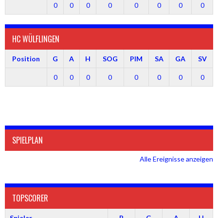
0
0
0
0
0
0
0
0
HC WÜLFLINGEN
Position
G
A
H
SOG
PIM
SA
GA
SV
0
0
0
0
0
0
0
0
SPIELPLAN
Alle Ereignisse anzeigen
TOPSCORER
Spieler
P
G
A
H