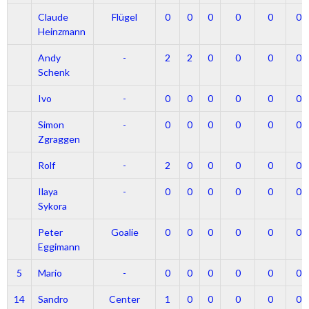
Claude
Flügel
0
0
0
0
0
0
Heinzmann
Andy
-
2
2
0
0
0
0
Schenk
Ivo
-
0
0
0
0
0
0
Simon
-
0
0
0
0
0
0
Zgraggen
Rolf
-
2
0
0
0
0
0
Ilaya
-
0
0
0
0
0
0
Sykora
Peter
Goalie
0
0
0
0
0
0
Eggimann
5
Mario
-
0
0
0
0
0
0
14
Sandro
Center
1
0
0
0
0
0