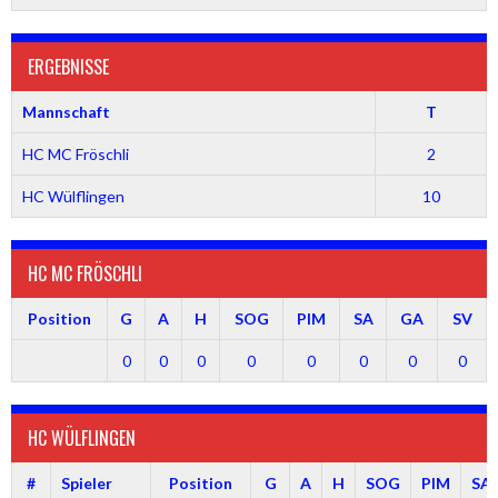
ERGEBNISSE
Mannschaft
T
HC MC Fröschli
2
HC Wülflingen
10
HC MC FRÖSCHLI
Position
G
A
H
SOG
PIM
SA
GA
SV
0
0
0
0
0
0
0
0
HC WÜLFLINGEN
#
Spieler
Position
G
A
H
SOG
PIM
SA