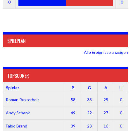
0
0
SPIELPLAN
Alle Ereignisse anzeigen
TOPSCORER
Spieler
P
G
A
H
Roman Rusterholz
58
33
25
0
Andy Schenk
49
22
27
0
Fabio Brand
39
23
16
0