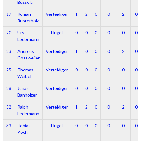
Bussola
17
Roman
Verteidiger
1
2
0
0
2
0
Rusterholz
20
Urs
Flügel
0
0
0
0
0
0
Ledermann
23
Andreas
Verteidiger
1
0
0
0
2
0
Gossweiler
25
Thomas
Verteidiger
0
0
0
0
0
0
Weibel
28
Jonas
Verteidiger
0
0
0
0
0
0
Banholzer
32
Ralph
Verteidiger
1
2
0
0
2
0
Ledermann
33
Tobias
Flügel
0
0
0
0
0
0
Koch