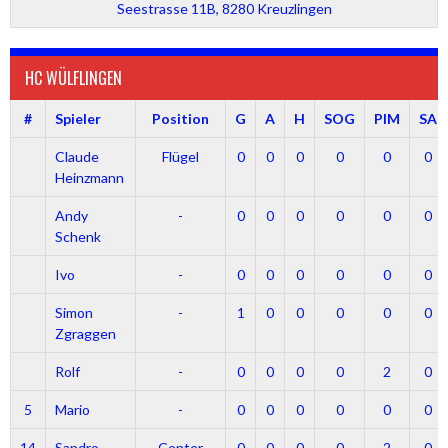
Seestrasse 11B, 8280 Kreuzlingen
HC WÜLFLINGEN
#
Spieler
Position
G
A
H
SOG
PIM
SA
Claude
Flügel
0
0
0
0
0
0
Heinzmann
Andy
-
0
0
0
0
0
0
Schenk
Ivo
-
0
0
0
0
0
0
Simon
-
1
0
0
0
0
0
Zgraggen
Rolf
-
0
0
0
0
2
0
5
Mario
-
0
0
0
0
0
0
14
Sandro
Center
0
0
0
0
2
0