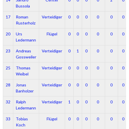
Bussola
17
Roman
Verteidiger
0
0
0
0
0
0
Rusterholz
20
Urs
Flügel
0
0
0
0
0
0
Ledermann
23
Andreas
Verteidiger
0
1
0
0
0
0
Gossweiler
25
Thomas
Verteidiger
0
0
0
0
0
0
Weibel
28
Jonas
Verteidiger
0
0
0
0
0
0
Banholzer
32
Ralph
Verteidiger
1
0
0
0
0
0
Ledermann
33
Tobias
Flügel
0
0
0
0
0
0
Koch