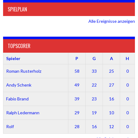
SPIELPLAN
Alle Ereignisse anzeigen
TOPSCORER
Spieler
P
G
A
H
Roman Rusterholz
58
33
25
0
Andy Schenk
49
22
27
0
Fabio Brand
39
23
16
0
Ralph Ledermann
29
19
10
0
Rolf
28
16
12
0