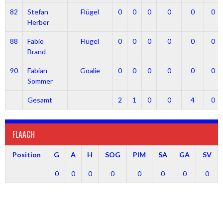
82
Stefan
Flügel
0
0
0
0
0
0
Herber
88
Fabio
Flügel
0
0
0
0
0
0
Brand
90
Fabian
Goalie
0
0
0
0
0
0
Sommer
Gesamt
2
1
0
0
4
0
FLAACH
Position
G
A
H
SOG
PIM
SA
GA
SV
0
0
0
0
0
0
0
0