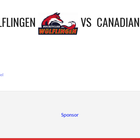
FLINGEN
VS
CANADIAN
GSNAVIGATION
el
Sponsor