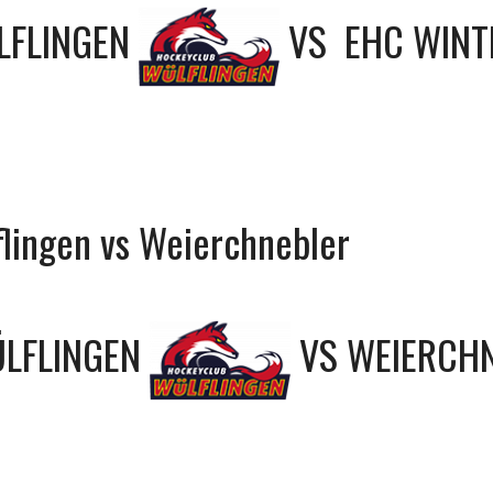
LFLINGEN
VS
EHC WINT
lingen vs Weierchnebler
LFLINGEN
VS
WEIERCH