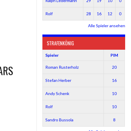
Ralph Ledermann
29
19
10
0
Rolf
28
16
12
0
Alle Spieler ansehen
STRAFENKÖNIG
Spieler
PIM
ARS
Roman Rusterholz
20
Stefan Herber
16
Andy Schenk
10
Rolf
10
Sandro Bussola
8