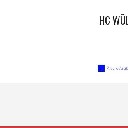
HC WÜL
BEITRA
←
Ältere Artik