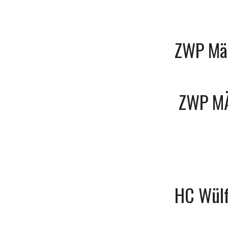
ZWP Mär
ZWP M
HC Wülf