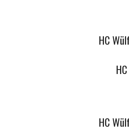
HC Wülf
HC
HC Wülf