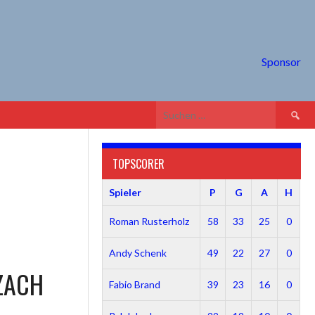
Sponsor
Suche
nach:
TOPSCORER
Spieler
P
G
A
H
Roman Rusterholz
58
33
25
0
Andy Schenk
49
22
27
0
ZACH
Fabio Brand
39
23
16
0