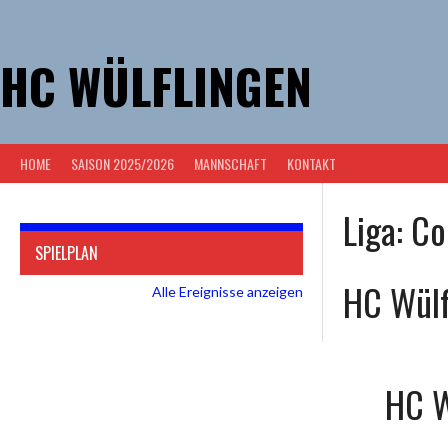
Springe
zum
Inhalt
HC WÜLFLINGEN
HOME
SAISON 2025/2026
MANNSCHAFT
KONTAKT
Liga:
Co
SPIELPLAN
HC Wülf
Alle Ereignisse anzeigen
HC 