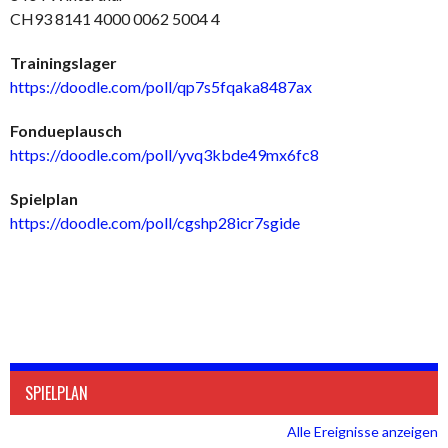
CH93 8141 4000 0062 5004 4
Trainingslager
https://doodle.com/poll/qp7s5fqaka8487ax
Fondueplausch
https://doodle.com/poll/yvq3kbde49mx6fc8
Spielplan
https://doodle.com/poll/cgshp28icr7sgide
SPIELPLAN
Alle Ereignisse anzeigen