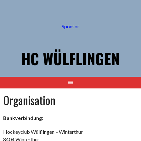
Springe
zum
Inhalt
Sponsor
HC WÜLFLINGEN
Organisation
Bankverbindung
:
Hockeyclub Wülflingen – Winterthur
8404 Winterthur