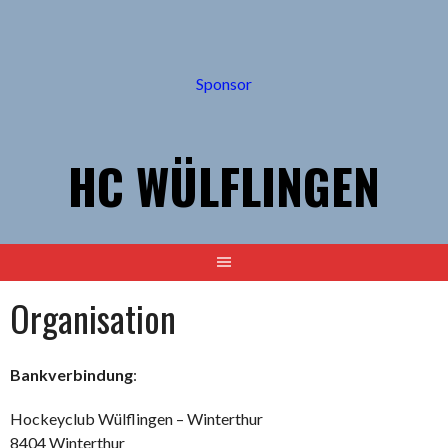
Springe
zum
Inhalt
Sponsor
HC WÜLFLINGEN
Organisation
Bankverbindung
:
Hockeyclub Wülflingen – Winterthur
8404 Winterthur