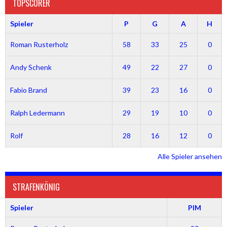
TOPSCORER
Spieler
P
G
A
H
Roman Rusterholz
58
33
25
0
Andy Schenk
49
22
27
0
Fabio Brand
39
23
16
0
Ralph Ledermann
29
19
10
0
Rolf
28
16
12
0
Alle Spieler ansehen
STRAFENKÖNIG
Spieler
PIM