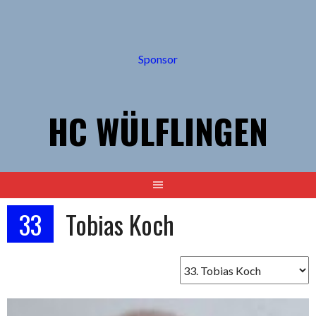
Springe
zum
Inhalt
Sponsor
HC WÜLFLINGEN
33
Tobias Koch