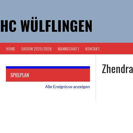
Springe
zum
Inhalt
HC WÜLFLINGEN
HOME
SAISON 2025/2026
MANNSCHAFT
KONTAKT
Zhendra
SPIELPLAN
Alle Ereignisse anzeigen