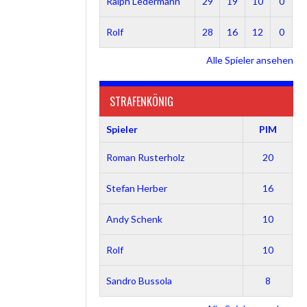
Ralph Ledermann
29
19
10
0
Rolf
28
16
12
0
Alle Spieler ansehen
STRAFENKÖNIG
Spieler
PIM
Roman Rusterholz
20
Stefan Herber
16
Andy Schenk
10
Rolf
10
Sandro Bussola
8