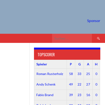
Sponsor
Suche
nach:
TOPSCORER
Spieler
P
G
A
H
Roman Rusterholz
58
33
25
0
Andy Schenk
49
22
27
0
Fabio Brand
39
23
16
0