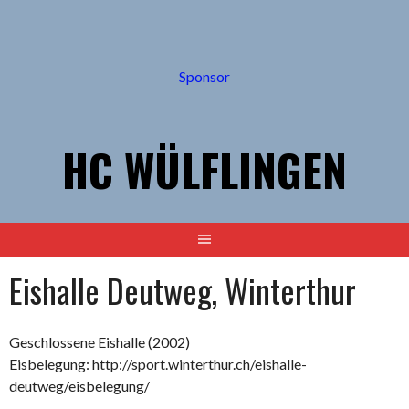
Springe
zum
Inhalt
Sponsor
HC WÜLFLINGEN
Eishalle Deutweg, Winterthur
Geschlossene Eishalle (2002)
Eisbelegung: http://sport.winterthur.ch/eishalle-
deutweg/eisbelegung/