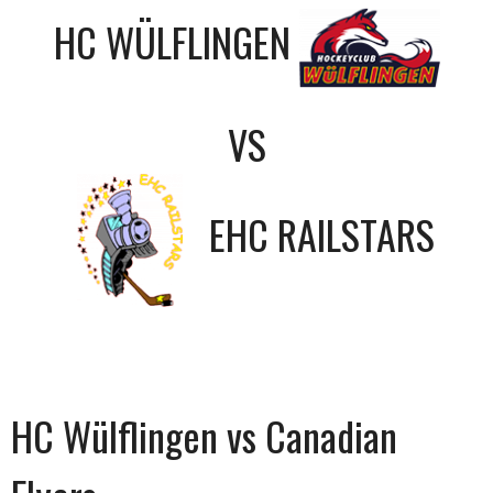
HC WÜLFLINGEN
VS
EHC RAILSTARS
HC Wülflingen vs Canadian