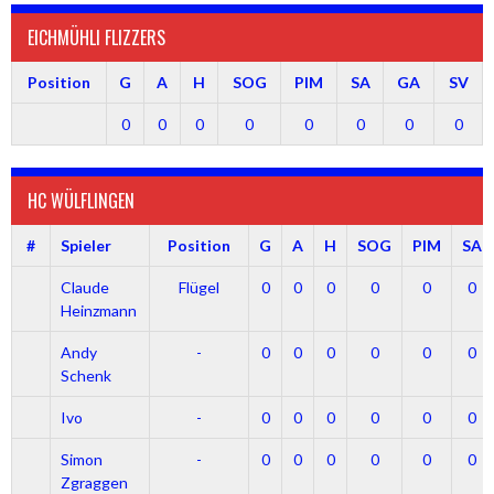
EICHMÜHLI FLIZZERS
Position
G
A
H
SOG
PIM
SA
GA
SV
0
0
0
0
0
0
0
0
HC WÜLFLINGEN
#
Spieler
Position
G
A
H
SOG
PIM
SA
Claude
Flügel
0
0
0
0
0
0
Heinzmann
Andy
-
0
0
0
0
0
0
Schenk
Ivo
-
0
0
0
0
0
0
Simon
-
0
0
0
0
0
0
Zgraggen