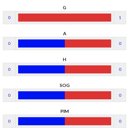
G
0
1
A
0
0
H
0
0
SOG
0
0
PIM
0
0