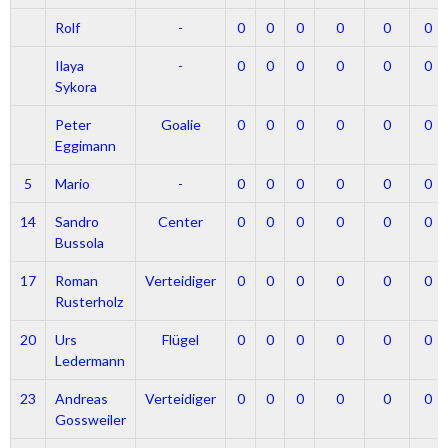
Rolf
-
0
0
0
0
0
0
Ilaya
-
0
0
0
0
0
0
Sykora
Peter
Goalie
0
0
0
0
0
0
Eggimann
5
Mario
-
0
0
0
0
0
0
14
Sandro
Center
0
0
0
0
0
0
Bussola
17
Roman
Verteidiger
0
0
0
0
0
0
Rusterholz
20
Urs
Flügel
0
0
0
0
0
0
Ledermann
23
Andreas
Verteidiger
0
0
0
0
0
0
Gossweiler