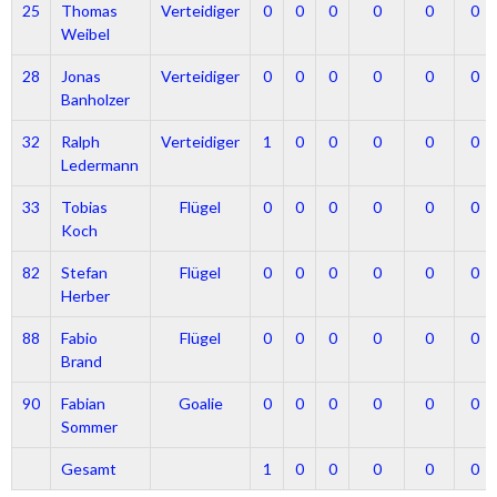
25
Thomas
Verteidiger
0
0
0
0
0
0
Weibel
28
Jonas
Verteidiger
0
0
0
0
0
0
Banholzer
32
Ralph
Verteidiger
1
0
0
0
0
0
Ledermann
33
Tobias
Flügel
0
0
0
0
0
0
Koch
82
Stefan
Flügel
0
0
0
0
0
0
Herber
88
Fabio
Flügel
0
0
0
0
0
0
Brand
90
Fabian
Goalie
0
0
0
0
0
0
Sommer
Gesamt
1
0
0
0
0
0