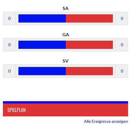
SA
0
0
GA
0
0
SV
0
0
SPIELPLAN
Alle Ereignisse anzeigen